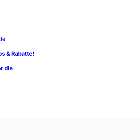
de
fos & Rabatte!
r die