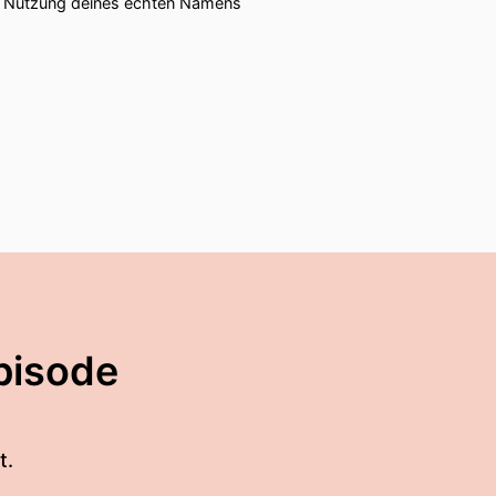
ie Nutzung deines echten Namens
pisode
t.