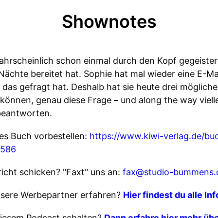
Shownotes
 wahrscheinlich schon einmal durch den Kopf gegeiste
e Nächte bereitet hat. Sophie hat mal wieder eine E-Ma
as gefragt hat. Deshalb hat sie heute drei mögliche
n können, genau diese Frage – und along the way viell
 beantworten.
ues Buch vorbestellen:
https://www.kiwi-verlag.de/b
8586
richt schicken? "Faxt" uns an:
fax@studio-bummens.
sere Werbepartner erfahren?
Hier findest du alle In
iesem Podcast schalten?
Dann erfahre hier mehr übe