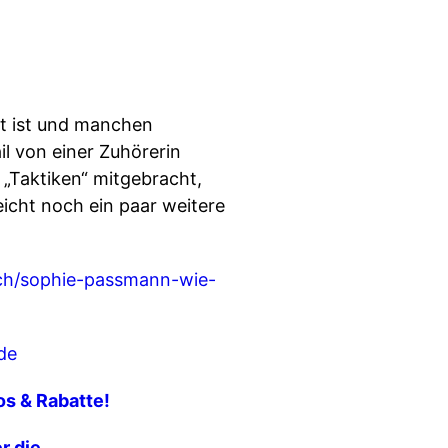
rt ist und manchen
il von einer Zuhörerin
 „Taktiken“ mitgebracht,
eicht noch ein paar weitere
uch/sophie-passmann-wie-
de
fos & Rabatte!
r die